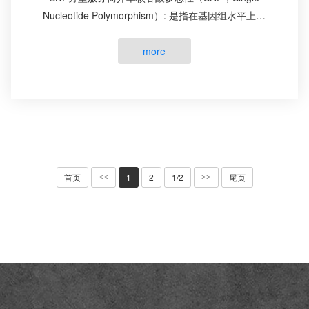
Nucleotide Polymorphism）: 是指在基因组水平上单
个核苷酸变异所引起的DNA序列多态性。Sequenom
MassARRAY&reg; 平台利用···
more
首页
1
2
1/2
尾页
<<
>>