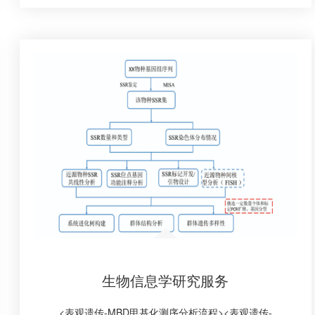
生物信息学研究服务
<表观遗传-MBD甲基化测序分析流程><表观遗传-