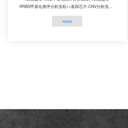
RRBS甲基化测序分析流程><基因芯片-CNV分析流程>
<基因芯片-GWAS分析流程图><基因组-宏基因组
shotg···
more